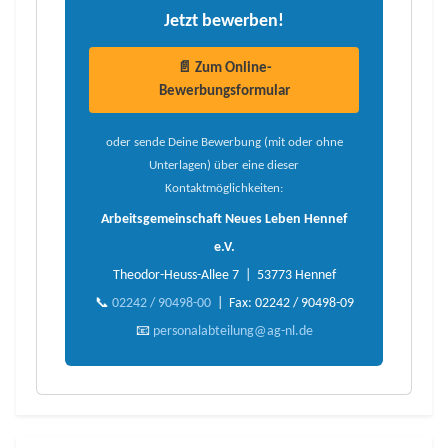
Jetzt bewerben!
📄 Zum Online-
Bewerbungsformular
oder sende Deine Bewerbung (mit oder ohne
Unterlagen) über eine dieser
Kontaktmöglichkeiten:
Arbeitsgemeinschaft Neues Leben Hennef
e.V.
Theodor-Heuss-Allee 7 | 53773 Hennef
📞
02242 / 90498-00
| Fax: 02242 / 90498-09
📧
personalabteilung@ag-nl.de